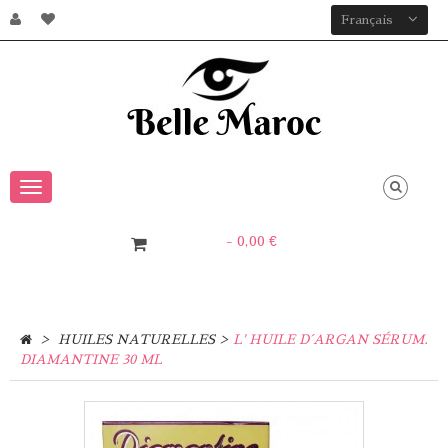
Français
Navigation
bascule
- 0,00 €
0
Article
>
>
HUILES NATURELLES
L' HUILE D´ARGAN SÉRUM.
DIAMANTINE 30 ML