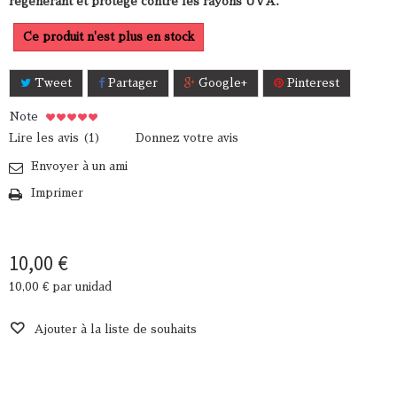
régénérant et protège contre les rayons UVA.
Ce produit n'est plus en stock
Tweet
Partager
Google+
Pinterest
Note
Lire les avis (
1
)
Donnez votre avis
Envoyer à un ami
Imprimer
10,00 €
10,00 €
par unidad
Ajouter à la liste de souhaits