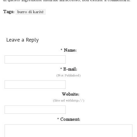
di questo ingrediente naturale miracoloso, non esitate a commentarli.
Tags:
burro di karité
Leave a Reply
*
Name:
*
E-mail:
(Not Published)
Website:
(Site url withhttp://)
*
Comment: