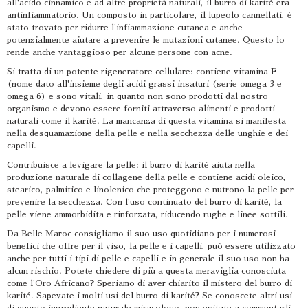
all'acido cinnamico e ad altre proprietà naturali, il burro di karité era
antinfiammatorio. Un composto in particolare, il lupeolo cannellati, è
stato trovato per ridurre l'infiammazione cutanea e anche
potenzialmente aiutare a prevenire le mutazioni cutanee. Questo lo
rende anche vantaggioso per alcune persone con acne.
Si tratta di un potente rigeneratore cellulare: contiene vitamina F
(nome dato all'insieme degli acidi grassi insaturi (serie omega 3 e
omega 6) e sono vitali, in quanto non sono prodotti dal nostro
organismo e devono essere forniti attraverso alimenti e prodotti
naturali come il karité. La mancanza di questa vitamina si manifesta
nella desquamazione della pelle e nella secchezza delle unghie e dei
capelli.
Contribuisce a levigare la pelle: il burro di karité aiuta nella
produzione naturale di collagene della pelle e contiene acidi oleico,
stearico, palmitico e linolenico che proteggono e nutrono la pelle per
prevenire la secchezza. Con l'uso continuato del burro di karité, la
pelle viene ammorbidita e rinforzata, riducendo rughe e linee sottili.
Da Belle Maroc consigliamo il suo uso quotidiano per i numerosi
benefici che offre per il viso, la pelle e i capelli, può essere utilizzato
anche per tutti i tipi di pelle e capelli e in generale il suo uso non ha
alcun rischio. Potete chiedere di più a questa meraviglia conosciuta
come l'Oro Africano? Speriamo di aver chiarito il mistero del burro di
karité. Sapevate i molti usi del burro di karité? Se conoscete altri usi