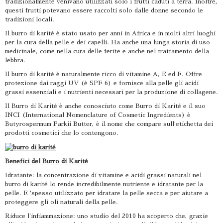
tradizionalmente venivano utilizzati solo i frutti caduti a terra. Inoltre,
questi frutti potevano essere raccolti solo dalle donne secondo le
tradizioni locali.
Il burro di karité è stato usato per anni in Africa e in molti altri luoghi
per la cura della pelle e dei capelli. Ha anche una lunga storia di uso
medicinale, come nella cura delle ferite e anche nel trattamento della
lebbra.
Il burro di karité è naturalmente ricco di vitamine A, E ed F. Offre
protezione dai raggi UV (è SPF 6) e fornisce alla pelle gli acidi
grassi essenziali e i nutrienti necessari per la produzione di collagene.
Il Burro di Karité è anche conosciuto come Burro di Karité e il suo
INCI (International Nomenclature of Cosmetic Ingredients) è
Butyrospermum Parkii Butter, è il nome che compare sull'etichetta dei
prodotti cosmetici che lo contengono.
Benefici del Burro di Karité
Idratante: la concentrazione di vitamine e acidi grassi naturali nel
burro di karité lo rende incredibilmente nutriente e idratante per la
pelle. E 'spesso utilizzato per idratare la pelle secca e per aiutare a
proteggere gli oli naturali della pelle.
Riduce l'infiammazione: uno studio del 2010 ha scoperto che, grazie