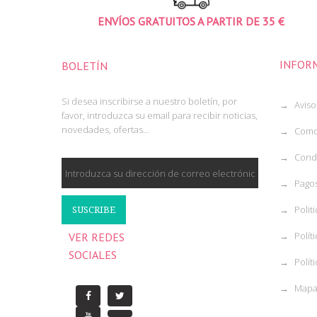
ENVÍOS GRATUITOS A PARTIR DE 35 €
INFOR
BOLETÍN
Si desea inscribirse a nuestro boletín, por
Aviso
favor, introduzca su email para recibir noticias,
novedades, ofertas...
Como 
Condi
Pagos
Polit
SUSCRIBE
Polít
VER REDES
SOCIALES
Políti
Mapa 