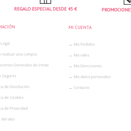
REGALO ESPECIAL DESDE 45 €
PROMOCIONES
MACIÓN
MI CUENTA
 Legal
Mis Pedidos
realizar una compra
Mis vales
ciones Generales de Venta
Mis Direcciones
 Seguros
Mis datos personales
ica de Devolución
Contacto
ica de Cookies
ca de Privacidad
del sitio