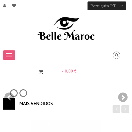
Português PT
Toggle
navigation
- 0,00 €
0
Item
MAIS VENDIDOS